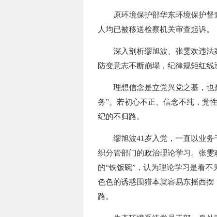
原环境保护部华东环境保护督查
人均已被移送检察机关审查起诉。
深入剖析缪旭波、张雯欢违法案
防变意志不断崩塌，纪律规矩红线
理想信念是立党兴党之基，也是
务”。若初心不正、信念不纯，党
纪的不归路。
缪旭波41岁入党，一直以业务干
织分管部门的政治理论学习。张雯
的“铁饭碗”，认为理论学习是看
色色的诱惑围猎本就容易东摇西摆
路。