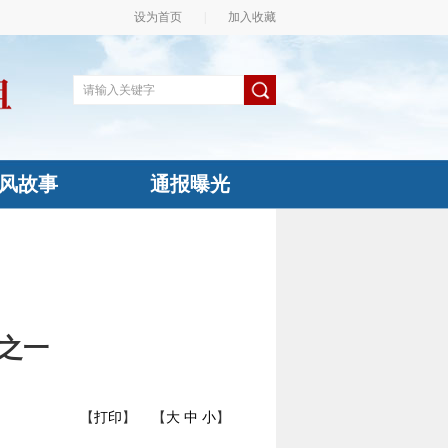
设为首页
|
加入收藏
风故事
通报曝光
之一
【
打印
】
【
大
中
小
】