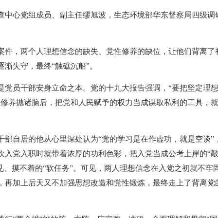
中心党组成员、副主任缪旭波，生态环境部华东督察局四级调
件，两个人理想信念的缺失、党性修养的缺位，让他们背离了
逐渐失守，最终“触礁沉船”。
党员干部安身立命之本。党的十九大报告强调，“要把坚定理想
性修养抛诸脑后，把党和人民赋予的权力当成谋取私利的工具，
部自居的他从心里深处认为“党的学习是在作虚功，就是空谈”
欢入党入职时就带着浓厚的功利色彩，把入党当成公考上岸的“敲
不见、摸不着的“软任务”。可见，两人理想信念在入党之初就不牢
，再加上后天又不加强思想改造和党性锻炼，最终走上了背离党