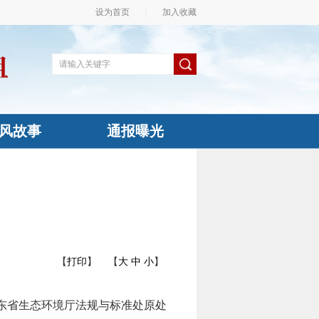
设为首页
|
加入收藏
风故事
通报曝光
【
打印
】
【
大
中
小
】
东省生态环境厅法规与标准处原处