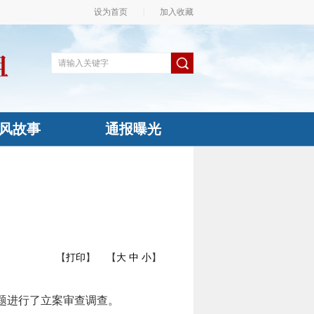
设为首页
|
加入收藏
风故事
通报曝光
【
打印
】
【
大
中
小
】
题进行了立案审查调查。