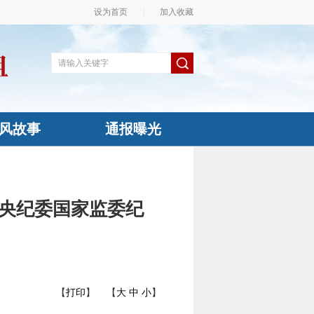
设为首页
|
加入收藏
风故事
通报曝光
央纪委国家监委纪
【
打印
】
【
大
中
小
】