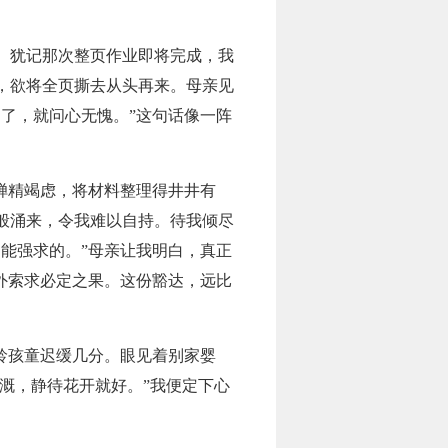
。犹记那次整页作业即将完成，我
，欲将全页撕去从头再来。母亲见
了，就问心无愧。”这句话像一阵
殚精竭虑，将材料整理得井井有
般涌来，令我难以自持。待我倾尽
能强求的。”母亲让我明白，真正
外索求必定之果。这份豁达，远比
龄孩童迟缓几分。眼见着别家婴
溉，静待花开就好。”我便定下心