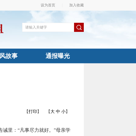
设为首页
|
加入收藏
风故事
通报曝光
【
打印
】
【
大
中
小
】
诫里：“凡事尽力就好。”母亲学