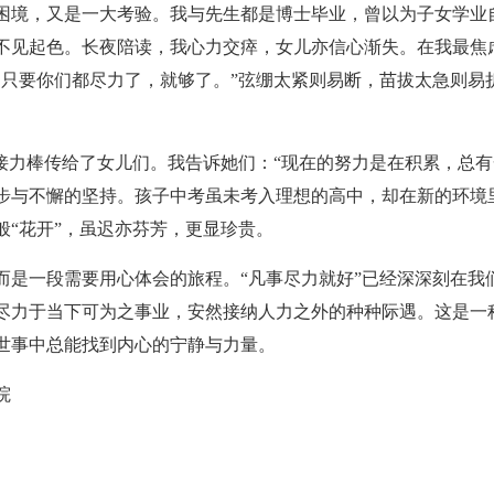
境，又是一大考验。我与先生都是博士毕业，曾以为子女学业
不见起色。长夜陪读，我心力交瘁，女儿亦信心渐失。在我最焦
。只要你们都尽力了，就够了。”弦绷太紧则易断，苗拔太急则易
力棒传给了女儿们。我告诉她们：“现在的努力是在积累，总有
步与不懈的坚持。孩子中考虽未考入理想的高中，却在新的环境里
般“花开”，虽迟亦芬芳，更显珍贵。
一段需要用心体会的旅程。“凡事尽力就好”已经深深刻在我
尽力于当下可为之事业，安然接纳人力之外的种种际遇。这是一
世事中总能找到内心的宁静与力量。
院