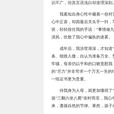
识不广，但其言语浅白却道理深刻
我素知自身心性中藏着一份对完
心中正喜，却因最后关头手一抖，
状，轻轻按住我的手说：“事情做
清风，吹散了我心中偏执的迷雾。
成年后，我涉世渐深，才知道“尽
条、细致入微，自认为准备万全、
牢骚，母亲仍以平和的口吻宽慰我
的“尽力”并非苛求一个万无一失
一纸证书更为贵重。
待我身为人母，就更加懂得了“尽
孩“三翻六坐八爬”依时而至，我
来，遵循自然的节律。果然，孩子