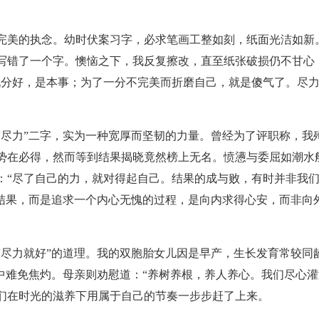
。
美的执念。幼时伏案习字，必求笔画工整如刻，纸面光洁如新
写错了一个字。懊恼之下，我反复擦改，直至纸张破损仍不甘心
九分好，是本事；为了一分不完美而折磨自己，就是傻气了。尽力
力”二字，实为一种宽厚而坚韧的力量。曾经为了评职称，我
势在必得，然而等到结果揭晓竟然榜上无名。愤懑与委屈如潮水
：“尽了自己的力，就对得起自己。结果的成与败，有时并非我们
的结果，而是追求一个内心无愧的过程，是向内求得心安，而非向
力就好”的道理。我的双胞胎女儿因是早产，生长发育常较同
心中难免焦灼。母亲则劝慰道：“养树养根，养人养心。我们尽心灌
们在时光的滋养下用属于自己的节奏一步步赶了上来。