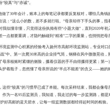
“较真”与“赤诚”。
做了30年会计，账本上的每笔记录都要反复核对，哪怕几角钱
住说：“这么小的数，差不多就行啦。”母亲却停下手头的事，指
那时我似懂非懂，只觉得这份执拗有些“小题大做”，直到2020年
一点都要重调，才隐约触碰到“精准”二字的重量，也悄悄把母亲
环境监测中心积累的经验考入扬州市高邮环境监测站，专业对口
实战”中。第一次爬30米高的企业排气筒，钢梯在风中微微晃动
了母亲核账时紧绷的侧脸，攥着仪器的手不由得攥得更紧；第一
头护着瓶子，忽然懂了母亲所说的“半点不能差”的含义——她的
些“较真”的习惯早已成了本能。每次采样结束，我都会像母
。作为一名95后监测员，我知道，我走过的每一步监测路，都是
守护好高邮的蓝天碧水，让每一组监测数据都经得起时间的检验