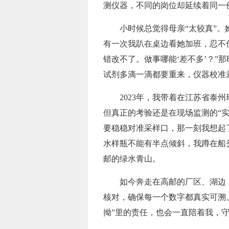
测仪器，不同的岗位却延续着同一份
小时候总觉得母亲“太较真”。她
有一次我趴在桌边看她加班，忍不
错改不了。做事哪能‘差不多’？”
试剂多滴一滴都要重来，仪器校准差
2023年，我带着在江苏省泰州
但真正的考验还是在现场监测的“
要稳稳对准采样口，那一刻我想起
水样瓶不能有半点倾斜，我蹲在船
邮的绿水青山。
如今奔走在高邮的厂区、湖边，这
核对，确保每一个数字都真实可溯
拗”里的责任，也会一直陪着我，