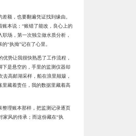
的差额，也要翻遍凭证找到缘由。
着账本说：“账错了能改，良心上的
初入职场，第一次独立做水质分析，
的“执拗”记在了心里。
的优势让我很快熟悉了工作流程，
，脚下是悬空的，手里的监测仪器却
次去高邮湖采样，船在浪里颠簸，
账里藏着责任，我的数据里藏着高
亲整理账本那样，把监测记录逐页
对家风的传承；而这份藏在“执
。