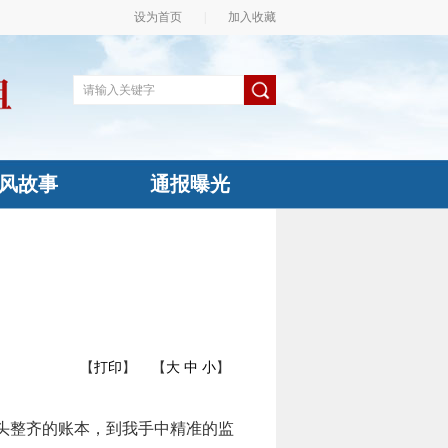
设为首页
|
加入收藏
风故事
通报曝光
【
打印
】
【
大
中
小
】
头整齐的账本，到我手中精准的监